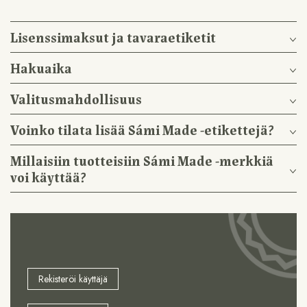
Lisenssimaksut ja tavaraetiketit
Hakuaika
Valitusmahdollisuus
Voinko tilata lisää Sámi Made -etikettejä?
Millaisiin tuotteisiin Sámi Made -merkkiä
voi käyttää?
Rekisteröi käyttäjä