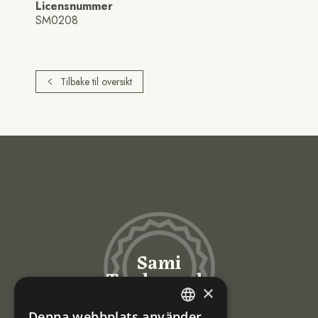
Licensnummer
SM0208
Tilbake til oversikt
Sami
Trademarks
×
Denna webbplats använder