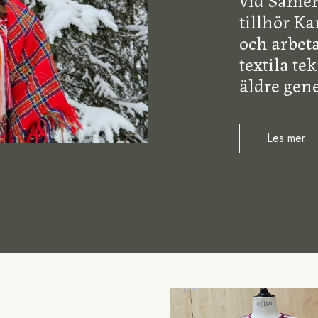
tillhör K
och arbeta
textila te
äldre gene
Les mer