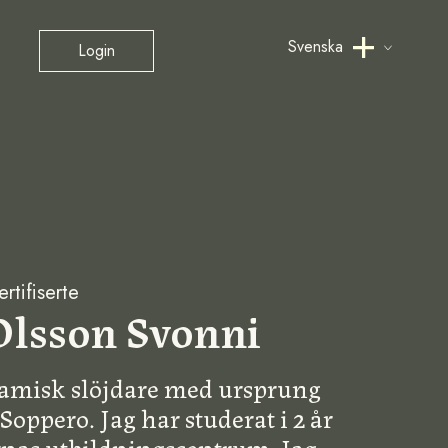
Svenska
Login
rtifiserte
Olsson Svonni
amisk slöjdare med ursprung
Soppero. Jag har studerat i 2 år
nas utbildningscentrum. Jag