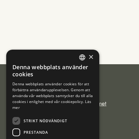
×
Denna webbplats använder
ENGLISH
cookies
NORWEGIAN
Denna webbplats använder cookies för att
förbättra användarupplevelsen. Genom att
FINNISH
Sámiráđđi
använda vår webbplats samtycker du till alla
cookies i enlighet med vår cookiepolicy.
Läs
saamicouncil@saamicouncil.net
SWEDISH
mer
+47 950 25 926
STRIKT NÖDVÄNDIGT
Postboks 162 9735
PRESTANDA
Kárášjohka / Karasjok