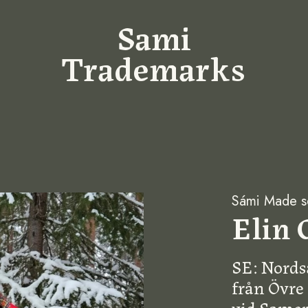
Sami
Trademarks
Sámi Made se
Elin 
SE: Nords
från Övre 
vid Samer