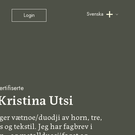
Svenska
Login
rtifiserte
Kristina Utsi
ger vætnoe/duodji av horn, tre,
s og tekstil. Jeg har fagbrev i
n-, og metallduosjifaget og