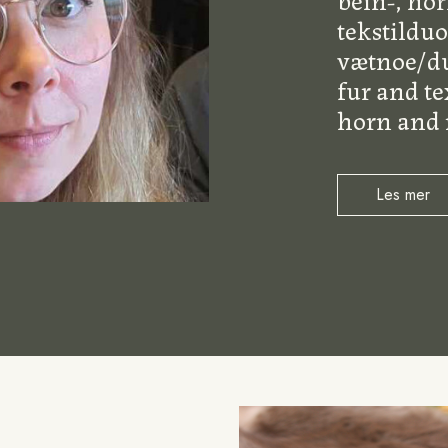
tekstilduo
vætnoe/du
fur and tex
horn and 
Les mer