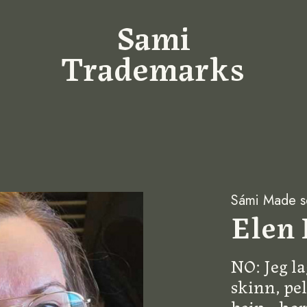
Sami
Trademarks
Sámi Made se
Elen 
NO: Jeg la
skinn, pel
bein-, hor