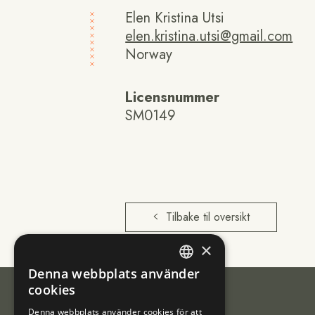
Elen Kristina Utsi
elen.kristina.utsi@gmail.com
Norway
Licensnummer
SM0149
Tilbake til oversikt
×
Denna webbplats använder
ENGLISH
cookies
NORWEGIAN
Denna webbplats använder cookies för att