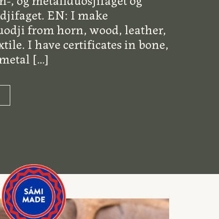
djifaget. EN: I make
odji from horn, wood, leather,
tile. I have certificates in bone,
metal
[…]