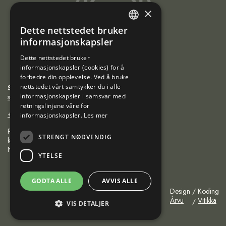
Sami
×
Trademarks
Dette nettstedet bruker
ENGLISH
informasjonskapsler
NORWEGIAN
Dette nettstedet bruker
informasjonskapsler (cookies) for å
FINNISH
forbedre din opplevelse. Ved å bruke
SWEDISH
nettstedet vårt samtykker du i alle
Sámiráđđi
saamicouncil@saamicouncil.net
informasjonskapsler i samsvar med
retningslinjene våre for
+47 950 25 926
informasjonskapsler.
Les mer
Postboks 162 9735
STRENGT NØDVENDIG
kárášjohka / karasjok
Norge
YTELSE
GODTA ALLE
AVVIS ALLE
Design
Koding
Árvu
Vitikka
VIS DETALJER