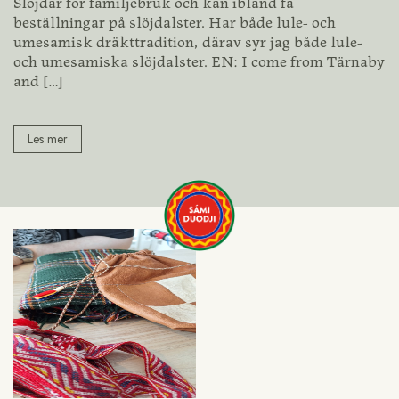
Slöjdar för familjebruk och kan ibland få
beställningar på slöjdalster. Har både lule- och
umesamisk dräkttradition, därav syr jag både lule-
och umesamiska slöjdalster. EN: I come from Tärnaby
and
[…]
Les mer