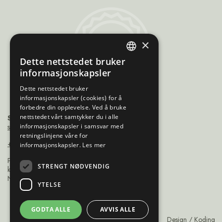
Sami
×
Trademarks
Dette nettstedet bruker
ENGLISH
informasjonskapsler
NORWEGIAN
Dette nettstedet bruker
informasjonskapsler (cookies) for å
FINNISH
forbedre din opplevelse. Ved å bruke
SWEDISH
nettstedet vårt samtykker du i alle
Sámiráđđi
saamicouncil@saamicouncil.net
informasjonskapsler i samsvar med
retningslinjene våre for
+47 950 25 926
informasjonskapsler.
Les mer
Postboks 162 9735
STRENGT NØDVENDIG
kárášjohka / karasjok
Norge
YTELSE
GODTA ALLE
AVVIS ALLE
Design
Koding