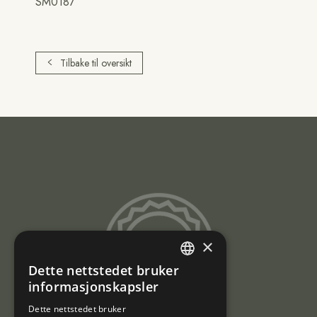
SM0187
Tilbake til oversikt
Sami
×
Trademarks
Dette nettstedet bruker
ENGLISH
informasjonskapsler
NORWEGIAN
Dette nettstedet bruker