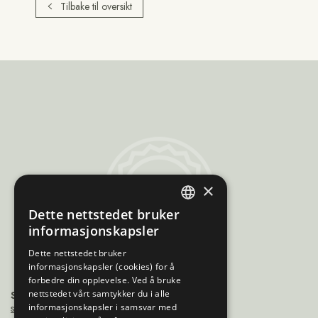
Tilbake til oversikt
Sami
×
Trademarks
Dette nettstedet bruker
ENGLISH
informasjonskapsler
NORWEGIAN
Dette nettstedet bruker
informasjonskapsler (cookies) for å
FINNISH
forbedre din opplevelse. Ved å bruke
SWEDISH
nettstedet vårt samtykker du i alle
Sámiráđđi
saamicouncil@saamicouncil.net
informasjonskapsler i samsvar med