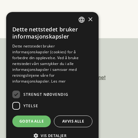
×
Dette nettstedet bruker
ENGLISH
informasjonskapsler
NORWEGIAN
Dette nettstedet bruker
informasjonskapsler (cookies) for å
FINNISH
forbedre din opplevelse. Ved å bruke
nettstedet vårt samtykker du i alle
Sámiráđđi
SWEDISH
informasjonskapsler i samsvar med
retningslinjene våre for
saamicouncil@saamicouncil.net
informasjonskapsler.
Les mer
+47 950 25 926
STRENGT NØDVENDIG
Postboks 162 9735
YTELSE
kárášjohka / karasjok
Norge
GODTA ALLE
AVVIS ALLE
VIS DETALJER