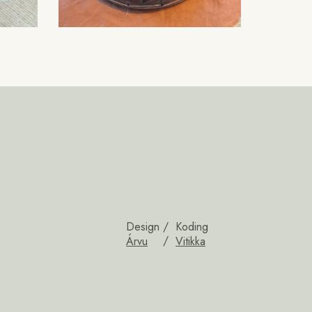
Design
Koding
Árvu
Vitikka