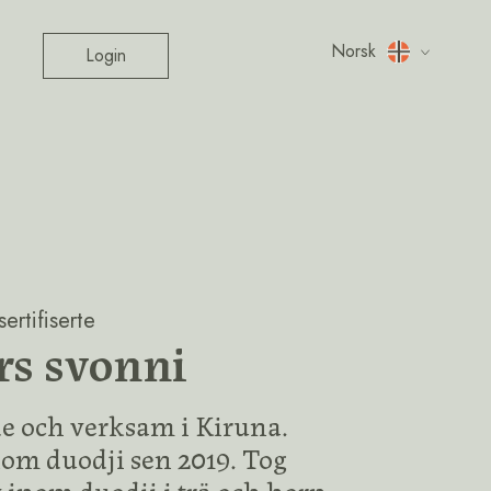
Norsk
Login
ertifiserte
s svonni
e och verksam i Kiruna.
nom duodji sen 2019. Tog
 inom duodji i trä och horn