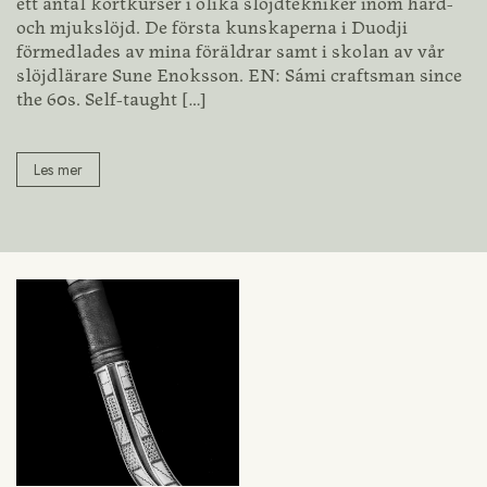
ett antal kortkurser i olika slöjdtekniker inom hård-
och mjukslöjd. De första kunskaperna i Duodji
förmedlades av mina föräldrar samt i skolan av vår
slöjdlärare Sune Enoksson. EN: Sámi craftsman since
the 60s. Self-taught
[…]
Les mer