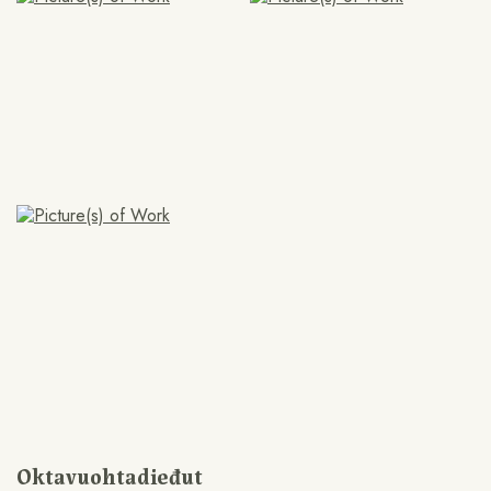
Oktavuohtadieđut