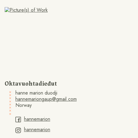
Oktavuohtadieđut
hanne marion duodji
hannemariongaup@gmail.com
Norway
hannemarion
hannemarion