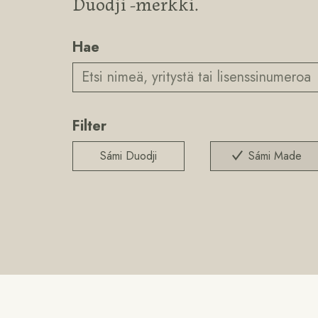
Duodji -merkki.
Hae
Filter
Sámi Duodji
Sámi Made