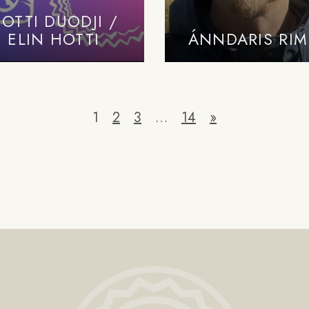
OTTI DUODJI /
ELIN HOTTI
ÁNNDARIS RIM
1
2
3
…
14
»