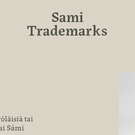
Sami
Trademarks
öläisiä tai
tai Sámi