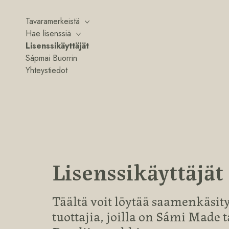
Tavaramerkeistä
Hae lisenssiä
Lisenssikäyttäjät
Sápmai Buorrin
Yhteystiedot
Lisenssikäyttäjät
Täältä voit löytää saamenkäsity
tuottajia, joilla on Sámi Made 