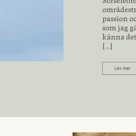
områdestr
passion o
som jag gä
känna det
[…]
Les mer