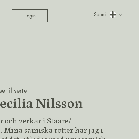
Suomi
Login
ertifiserte
ecilia Nilsson
r och verkar i Staare/
 Mina samiska rötter har jag i
rådet, således med umesamisk