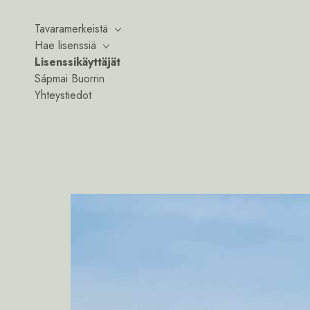
Tavaramerkeistä
Hae lisenssiä
Lisenssikäyttäjät
Sápmai Buorrin
Yhteystiedot