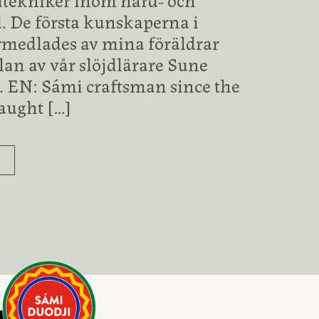
. De första kunskaperna i
rmedlades av mina föräldrar
lan av vår slöjdlärare Sune
 EN: Sámi craftsman since the
taught
[…]