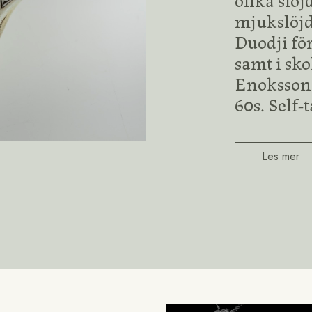
mjukslöjd
Duodji fö
samt i sko
Enoksson.
60s. Self-
Les mer