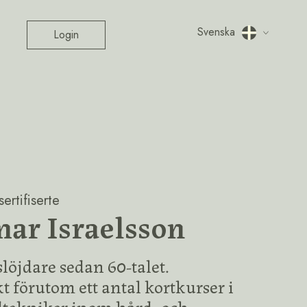
Svenska
Login
ertifiserte
ar Israelsson
löjdare sedan 60-talet.
 förutom ett antal kortkurser i
jdtekniker inom hård- och