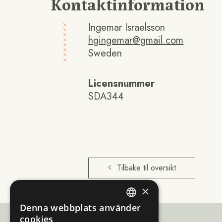
Kontaktinformation
Ingemar Israelsson
hgingemar@gmail.com
Sweden
Licensnummer
SDA344
Tilbake til oversikt
×
Denna webbplats använder
ENGLISH
cookies