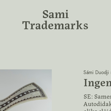
Sami
Trademarks
Sámi Duodji s
Ingem
SE: Sames
Autodidakt
olika slö