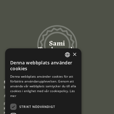
Sami
Trademarks
×
Denna webbplats använder
ENGLISH
cookies
NORWEGIAN
Denna webbplats använder cookies för att
förbättra användarupplevelsen. Genom att
Sámiráđđi
FINNISH
saamicouncil@saamicouncil.net
använda vår webbplats samtycker du till alla
SWEDISH
cookies i enlighet med vår cookiepolicy.
Läs
+47 950 25 926
mer
Postboks 162 9735
STRIKT NÖDVÄNDIGT
Kárášjohka / Karasjok
Norge