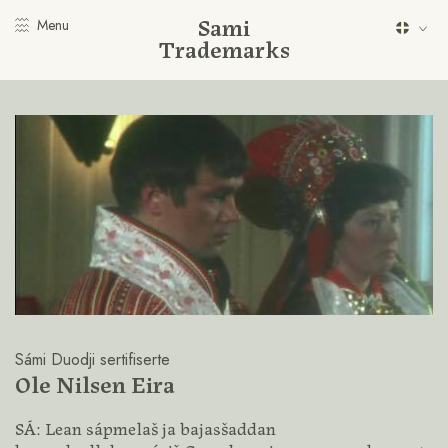
Sami
Menu
Trademarks
Sámi Duodji sertifiserte
Ole Nilsen Eira
SÁ: Lean sápmelaš ja bajasšaddan