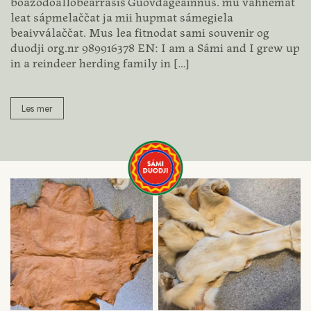
boazodoallobearrásiš Guovdageainnus. mu vahnemat
leat sápmelaččat ja mii hupmat sámegiela
beaivválaččat. Mus lea fitnodat sami souvenir og
duodji org.nr 989916378 EN: I am a Sámi and I grew up
in a reindeer herding family in
[…]
Les mer