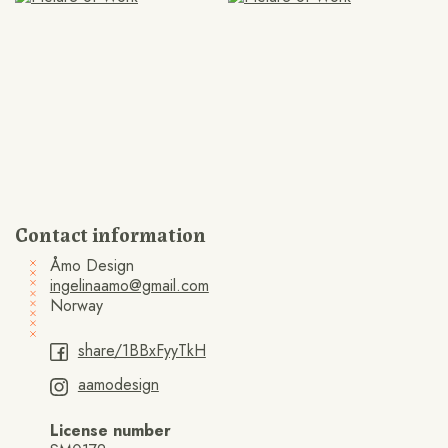
Contact information
Åmo Design
ingelinaamo@gmail.com
Norway
share/1BBxFyyTkH
aamodesign
License number