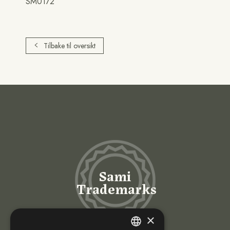
SM0172
Tilbake til oversikt
Sami
Trademarks
×