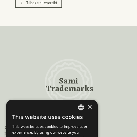
Tilbake til oversikt
Sami
Trademarks
×
This website uses cookies
ENGLISH
This website uses cookies to improve user
Sámiráđđi
NORWEGIAN
saamicouncil@saamicouncil.net
experience. By using our website you