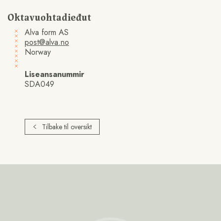
Oktavuohtadieđut
Alva form AS
post@alva.no
Norway
Liseansanummir
SDA049
Tilbake til oversikt