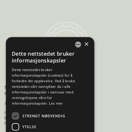
Sami
×
Trademarks
Dette nettstedet bruker
ENGLISH
informasjonskapsler
NORWEGIAN
Dette nettstedet bruker
informasjonskapsler (cookies) for å
FINNISH
forbedre din opplevelse. Ved å bruke
SWEDISH
nettstedet vårt samtykker du i alle
Sámiráđđi
saamicouncil@saamicouncil.net
informasjonskapsler i samsvar med
retningslinjene våre for
+47 950 25 926
informasjonskapsler.
Les mer
Postboks 162 9735
STRENGT NØDVENDIG
kárášjohka / karasjok
Norge
YTELSE