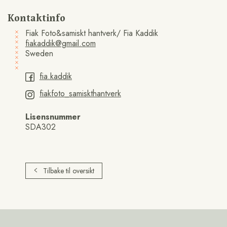
Kontaktinfo
Fiak Foto&samiskt hantverk/ Fia Kaddik
fiakaddik@gmail.com
Sweden
fia.kaddik
fiakfoto_samiskthantverk
Lisensnummer
SDA302
Tilbake til oversikt