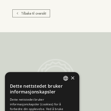
Tilbake til oversikt
Sami
×
Trademarks
Dette nettstedet bruker
ENGLISH
informasjonskapsler
NORWEGIAN
Dette nettstedet bruker
informasjonskapsler (cookies) for å
FINNISH
forbedre din opplevelse. Ved å bruke