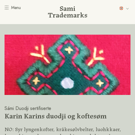
Sami
Menu
Trademarks
Sámi Duodji sertifiserte
Karin Karins duodji og koftesøm
NO: Syr lyngenkofter, kråkesølvbelter, luohkkaer,