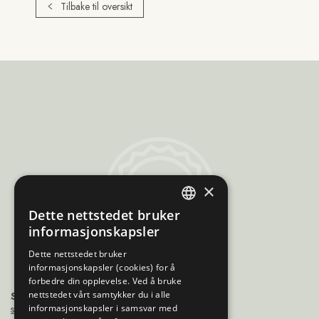
Tilbake til oversikt
Sami
×
Trademarks
Dette nettstedet bruker
ENGLISH
informasjonskapsler
NORWEGIAN
Dette nettstedet bruker
informasjonskapsler (cookies) for å
FINNISH
forbedre din opplevelse. Ved å bruke
SWEDISH
nettstedet vårt samtykker du i alle
Sámiráđđi
saamicouncil@saamicouncil.net
informasjonskapsler i samsvar med