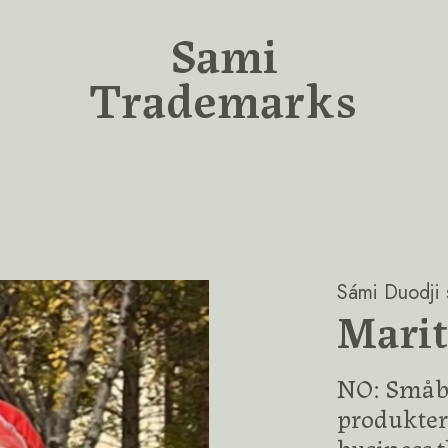
Sami
Trademarks
Sámi Duodji s
Marit
NO: Småbe
produkter 
business 