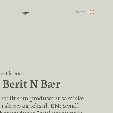
Norsk
Login
ertifiserte
 Berit N Bær
drift som produserer samiske
i skinn og tekstil. EN: Small
that produces Sámi products in