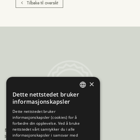
Tilbake til oversikt
Sami
×
Trademarks
Dette nettstedet bruker
ENGLISH
informasjonskapsler
NORWEGIAN
Dette nettstedet bruker
informasjonskapsler (cookies) for å
FINNISH
forbedre din opplevelse. Ved å bruke
SWEDISH
nettstedet vårt samtykker du i alle
Sámiráđđi
saamicouncil@saamicouncil.net
informasjonskapsler i samsvar med