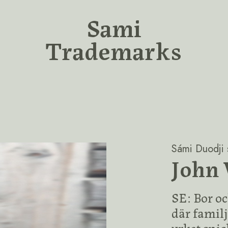
Sami
Trademarks
Sámi Duodji s
John 
SE: Bor oc
där familj
yrket snic