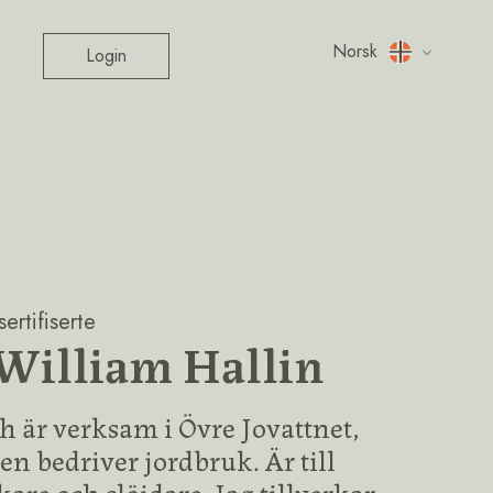
Norsk
Login
ertifiserte
William Hallin
h är verksam i Övre Jovattnet,
en bedriver jordbruk. Är till
kare och slöjdare. Jag tillverkar