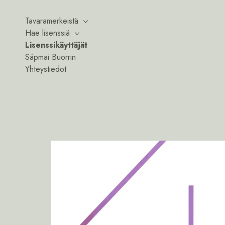
Tavaramerkeistä
Hae lisenssiä
Lisenssikäyttäjät
Sápmai Buorrin
Yhteystiedot