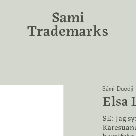
Sami
Trademarks
Sámi Duodji s
Elsa 
SE: Jag sy
Karesuand
hemifrån.