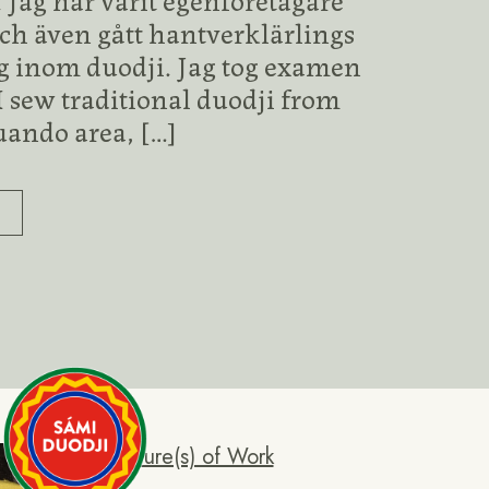
och även gått hantverklärlings
g inom duodji. Jag tog examen
I sew traditional duodji from
uando area,
[…]