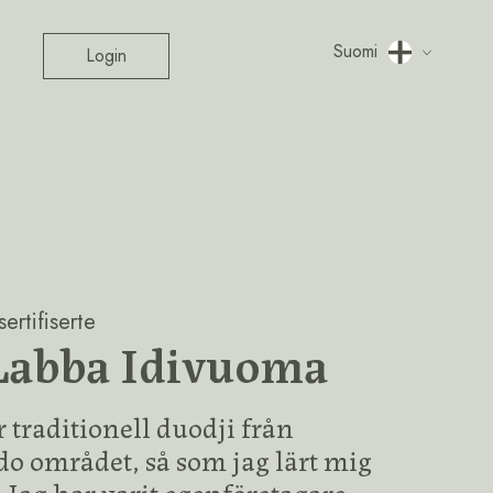
Suomi
Login
ertifiserte
Labba Idivuoma
r traditionell duodji från
o området, så som jag lärt mig
 Jag har varit egenföretagare