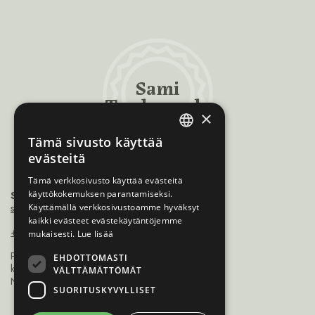
Sami
Trademarks
×
Tämä sivusto käyttää
ENGLISH
evästeitä
NORWEGIAN
Tämä verkkosivusto käyttää evästeitä
käyttökokemuksen parantamiseksi.
Sámiráđđi
FINNISH
saamicouncil@saamicouncil.net
Käyttämällä verkkosivustoamme hyväksyt
SWEDISH
kaikki evästeet evästekäytäntöjemme
+47 950 25 926
mukaisesti.
Lue lisää
Postboks 162 9735
EHDOTTOMASTI
kárášjohka / karasjok
VÄLTTÄMÄTTÖMÄT
Norge
SUORITUSKYVYLLISET