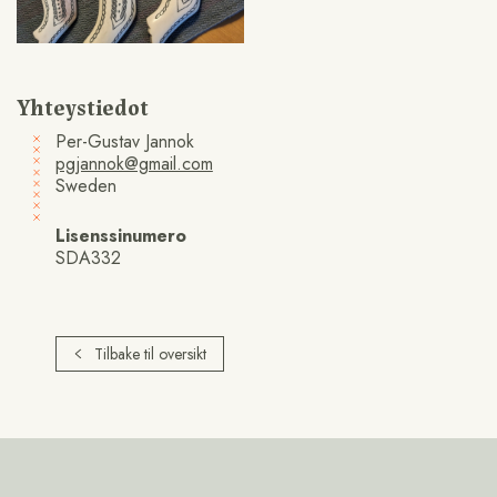
Yhteystiedot
Per-Gustav Jannok
pgjannok@gmail.com
Sweden
Lisenssinumero
SDA332
Tilbake til oversikt