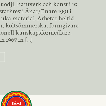
uodji, hantverk och konst i 10
starbrev i Ánar/Enare 1991 i
juka material. Arbetar heltid
r, koltsömmerska, formgivare
tionell kunskapsförmedlare.
n 1967 in
[…]