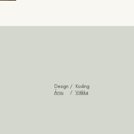
Design
Koding
Árvu
Vitikka