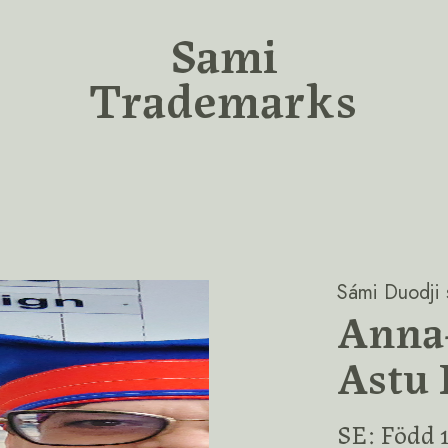
Sami
Trademarks
Sámi Duodji s
Anna-
Astu 
SE: Född 1