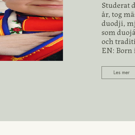
Studerat d
år, tog mä
duodji, m
som duojá
och tradi
EN: Born i
Les mer