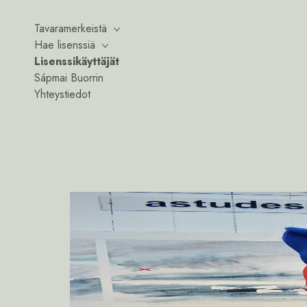
Tavaramerkeistä
Hae lisenssiä
Lisenssikäyttäjät
Sápmai Buorrin
Yhteystiedot