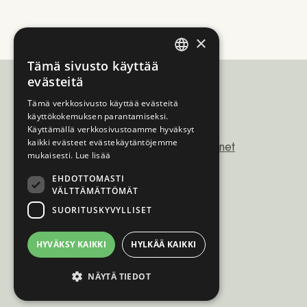
×
Tämä sivusto käyttää
ENGLISH
evästeitä
NORWEGIAN
Tämä verkkosivusto käyttää evästeitä
käyttökokemuksen parantamiseksi.
FINNISH
Sámiráđđi
Käyttämällä verkkosivustoamme hyväksyt
kaikki evästeet evästekäytäntöjemme
saamicouncil@saamicouncil.net
SWEDISH
mukaisesti.
Lue lisää
+47 950 25 926
EHDOTTOMASTI
VÄLTTÄMÄTTÖMÄT
Postboks 162 9735
SUORITUSKYVYLLISET
kárášjohka / karasjok
Norge
HYVÄKSY KAIKKI
HYLKÄÄ KAIKKI
NÄYTÄ TIEDOT