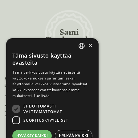
Sami
Trademarks
×
Tämä sivusto käyttää
ENGLISH
evästeitä
NORWEGIAN
Tämä verkkosivusto käyttää evästeitä
käyttökokemuksen parantamiseksi.
Sámiráđđi
FINNISH
saamicouncil@saamicouncil.net
Käyttämällä verkkosivustoamme hyväksyt
SWEDISH
kaikki evästeet evästekäytäntöjemme
+47 950 25 926
mukaisesti.
Lue lisää
Postboks 162 9735
EHDOTTOMASTI
kárášjohka / karasjok
VÄLTTÄMÄTTÖMÄT
Norge
SUORITUSKYVYLLISET
HYVÄKSY KAIKKI
HYLKÄÄ KAIKKI