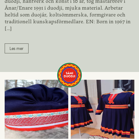
duodji, hantverk och konst i 10 år, tog mästarbrev i
Ánar/Enare 1991 i duodji, mjuka material. Arbetar
heltid som duojár, koltsömmerska, formgivare och
traditionell kunskapsförmedlare. EN: Born in 1967 in
[…]
Les mer